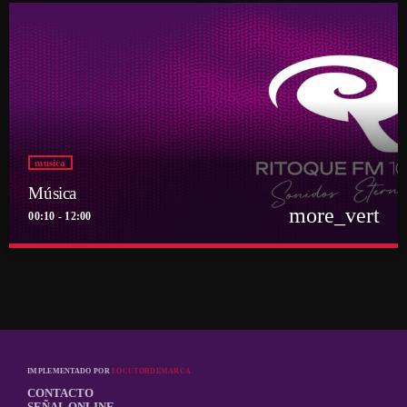
musica
Música
more_vert
00:10 - 12:00
close
Música
Por el equipo Ritoque FM
Música
IMPLEMENTADO POR
LOCUTORDEMARCA
CONTACTO
SEÑAL ONLINE