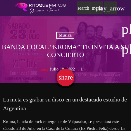
play_arrow
search
menu
p
Música
p
BANDA LOCAL “KROMA” TE INVITA A SU
CONCIERTO
julio 19, 2022
1
today
share
email
La meta es grabar su disco en un destacado estudio de
Argentina.
Kroma, banda de rock emergente de Valparaíso, se presentará este
sábado 23 de Julio en la Casa de la Cultura (Ex Piedra Feliz) desde las