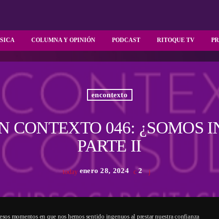
SICA
COLUMNA Y OPINIÓN
PODCAST
RITOQUE TV
P
encontexto
 CONTEXTO 046: ¿SOMOS 
PARTE II
enero 28, 2024
2
today
s momentos en que nos hemos sentido ingenuos al prestar nuestra confianza