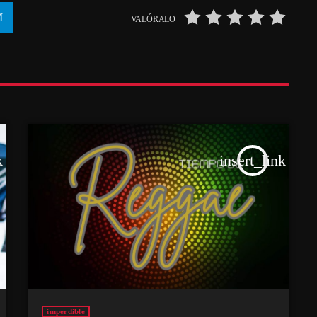
VALÓRALO
k
insert_link
imperdible