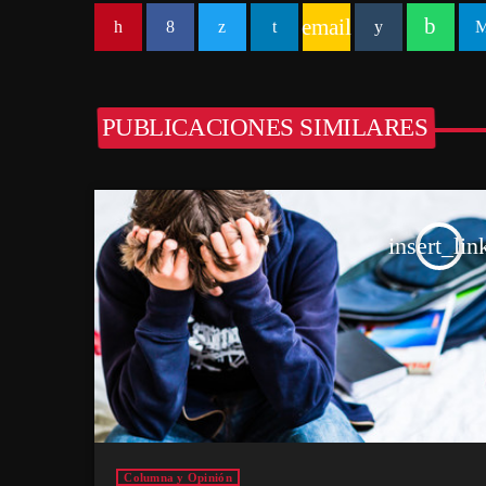
email
PUBLICACIONES SIMILARES
insert_lin
Columna y Opinión