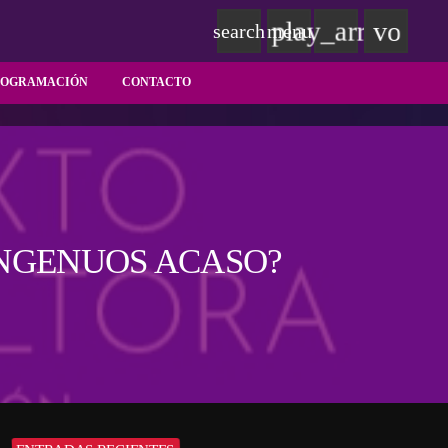
play_arrow
volum
search
menu
ROGRAMACIÓN
CONTACTO
INGENUOS ACASO?