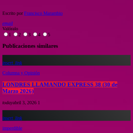
Escrito por
Francisco Marambio
email
Valóralo
1
2
3
4
5
Publicaciones similares
insert_link
Columna y Opinión
LONDRES LLAMANDO EXPRESS 38 (30 de
Marzo 2026)
today
abril 3, 2026
1
insert_link
imperdible