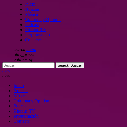
Inicio
Noticias
Música
Columna y Opinión
Podcast
Ritoque TV
Programación
Contacto
search
menu
play_arrow
volume_up
search
Buscar
close
close
Inicio
Noticias
Música
Columna y Opinión
Podcast
Ritoque TV
Programación
Contacto