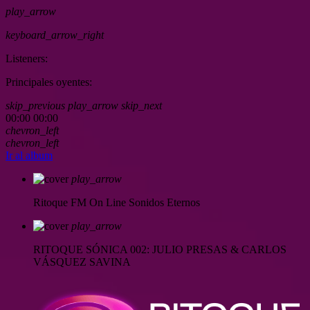
play_arrow
keyboard_arrow_right
Listeners:
Principales oyentes:
skip_previous
play_arrow
skip_next
00:00
00:00
chevron_left
chevron_left
Ir al album
play_arrow
Ritoque FM On Line
Sonidos Eternos
play_arrow
RITOQUE SÓNICA 002: JULIO PRESAS & CARLOS
VÁSQUEZ SAVINA