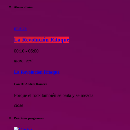
Ahora al aire
musica
La Revolución Ritoque
00:10 - 06:00
more_vert
La Revolución Ritoque
Con DJ Andrés Romero
Porque el rock también se baila y se mezcla
close
Próximos programas