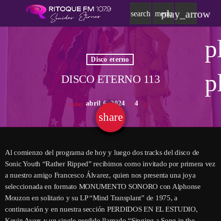
play_arrow
search
menu
p
Disco eterno
p
DISCO ETERNO 113
abril 6, 2024
4
today
share
email
Al comienzo del programa de hoy y luego dos tracks del disco de
Sonic Youth “Rather Ripped” recibimos como invitado por primera vez
a nuestro amigo Francesco Álvarez, quien nos presenta una joya
seleccionada en formato MONUMENTO SONORO con Alphonse
Mouzon en solitario y su LP “Mind Transplant” de 1975, a
continuación y en nuestra sección PERDIDOS EN EL ESTUDIO,
Kevin Ayers y un single perdido llamado “Singing a Song in the