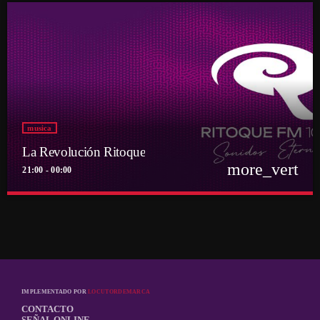
musica
La Revolución Ritoque
more_vert
21:00 - 00:00
close
La Revolución Ritoque
Con DJ Andrés Romero
Porque el rock también se baila y se mezcla
IMPLEMENTADO POR
LOCUTORDEMARCA
CONTACTO
SEÑAL ONLINE