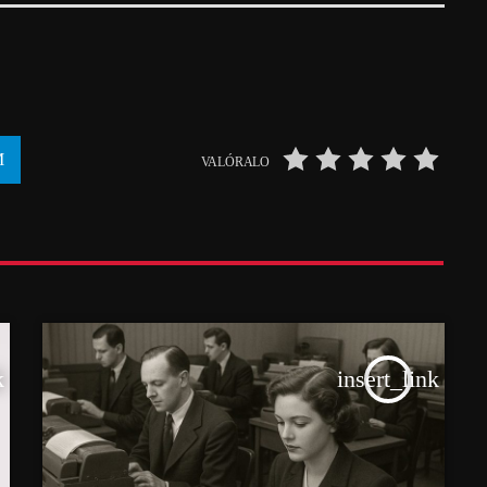
VALÓRALO
k
insert_link