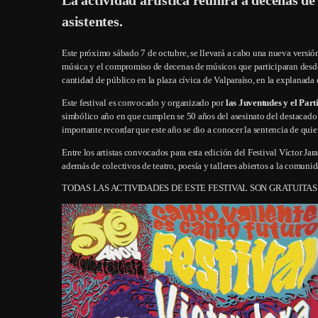
asistentes.
Este próximo sábado 7 de octubre, se llevará a cabo una nueva versi
música y el compromiso de decenas de músicos que participaran desde
cantidad de público en la plaza cívica de Valparaíso, en la explanada 
Este festival es convocado y organizado por
las Juventudes y el Par
simbólico año en que cumplen se 50 años del asesinato del destacado ar
importante recordar que este año se dio a conocer la sentencia de quie
Entre los artistas convocados para esta edición del Festival Víctor J
además de colectivos de teatro, poesía y talleres abiertos a la comunid
TODAS LAS ACTIVIDADES DE ESTE FESTIVAL SON GRATUITAS