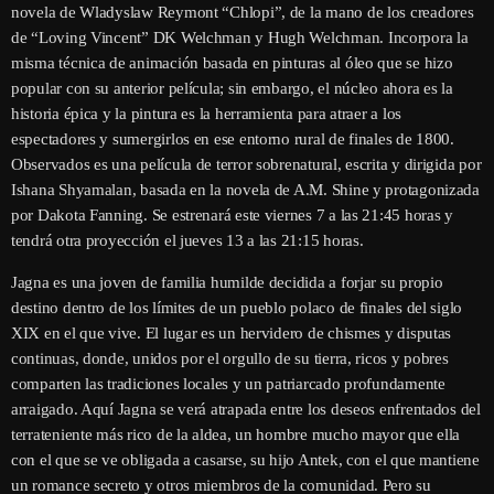
novela de Wladyslaw Reymont “Chlopi”, de la mano de los creadores
de “Loving Vincent” DK Welchman y Hugh Welchman. Incorpora la
misma técnica de animación basada en pinturas al óleo que se hizo
popular con su anterior película; sin embargo, el núcleo ahora es la
historia épica y la pintura es la herramienta para atraer a los
espectadores y sumergirlos en ese entorno rural de finales de 1800.
Observados es una película de terror sobrenatural, escrita y dirigida por
Ishana Shyamalan, basada en la novela de A.M. Shine y protagonizada
por Dakota Fanning. Se estrenará este viernes 7 a las 21:45 horas y
tendrá otra proyección el jueves 13 a las 21:15 horas.
Jagna es una joven de familia humilde decidida a forjar su propio
destino dentro de los límites de un pueblo polaco de finales del siglo
XIX en el que vive. El lugar es un hervidero de chismes y disputas
continuas, donde, unidos por el orgullo de su tierra, ricos y pobres
comparten las tradiciones locales y un patriarcado profundamente
arraigado. Aquí Jagna se verá atrapada entre los deseos enfrentados del
terrateniente más rico de la aldea, un hombre mucho mayor que ella
con el que se ve obligada a casarse, su hijo Antek, con el que mantiene
un romance secreto y otros miembros de la comunidad. Pero su