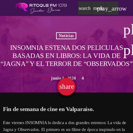
play_arrow
search
menu
p
Noticias
p
INSOMNIA ESTENA DOS PELICULAS
BASADAS EN LIBROS: LA VIDA DE
“JAGNA” Y EL TERROR DE “OBSERVADOS”
junio 6, 2024
4
today
share
email
Fin de semana de cine en Valparaíso.
Este viernes INSOMNIA lo dedica a dos grandes estrenos: La vida de
Jagna y Observados. El primero es un filme de época inspirado en la