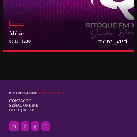
musica
Música
more_vert
00:10 - 12:00
close
Música
Por el equipo Ritoque FM
Música
IMPLEMENTADO POR
LOCUTORDEMARCA
CONTACTO
SEÑAL ONLINE
RITOQUE TV