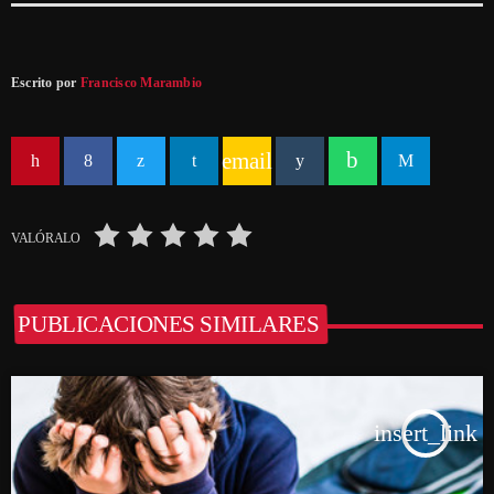
Escrito por
Francisco Marambio
email
VALÓRALO
PUBLICACIONES SIMILARES
insert_link