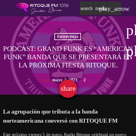
play_arrow
search
menu
p
Entrevistas
p
PODCAST: GRAND FUNK ES “AMERICAN
FUNK” BANDA QUE SE PRESENTARÁ EN
LA PRÓXIMA FIESTA RITOQUE.
mayo 2, 2023
2
today
share
email
La agrupación que tributa a la banda
norteamericana conversó con RITOQUE FM
Este próximo viernes 5 de mayo, Radio Ritoque celebrará un nuevo