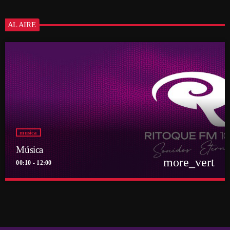
AL AIRE
musica
Música
more_vert
00:10 - 12:00
close
Música
Por el equipo Ritoque FM
Música