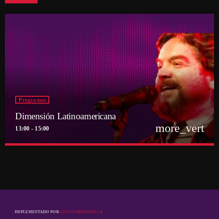
Programas
Dimensión Latinoamericana
more_vert
13:00 - 15:00
close
Dimensión Latinoamericana
Con Thelmo Aguilar
Los sonidos de un continente en la voz de su histórico conductor Thelmo
Aguilar
IMPLEMENTADO POR
LOCUTORDEMARCA