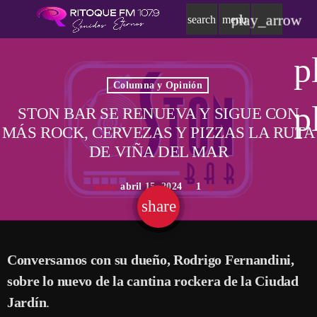
play_arrow
search
menu
p
Columna y Opinión
p
STON BAR SE RENUEVA Y SIGUE CON
MÁS ROCK, CERVEZAS Y PIZZAS LA RUTA
DE VIÑA DEL MAR
abril 15, 2024
1
today
share
email
Conversamos con su dueño, Rodrigo Fernandini,
sobre lo nuevo de la cantina rockera de la Ciudad
Jardín
.