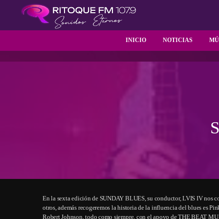
INICIO
NOTICIAS
MÚ
En la sexta edición de SUNDAY BLUES, su conductor, LVIS IV nos co
otros, además recogeremos la historia de la influencia del blues es Pi
Robert Johnson, todo como siempre, con el apoyo de THE BEAT M