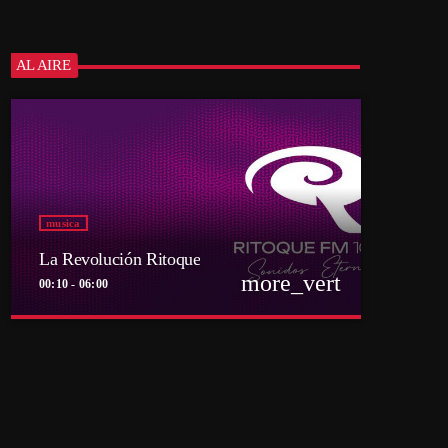
AL AIRE
musica
La Revolución Ritoque
more_vert
00:10 - 06:00
close
La Revolución Ritoque
Con DJ Andrés Romero
Porque el rock también se baila y se mezcla