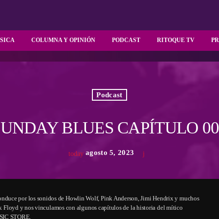
SICA
COLUMNA Y OPINIÓN
PODCAST
RITOQUE TV
P
Podcast
SUNDAY BLUES CAPÍTULO 00
agosto 5, 2023
today
nduce por los sonidos de Howlin Wolf, Pink Anderson, Jimi Hendrix y muchos
nk Floyd y nos vinculamos con algunos capítulos de la historia del mítico
USIC STORE.